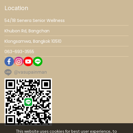
Location
54/18 Senera Senior Wellness
Khubon Rd, Bangchan
Klongsamwa, Bangkok 10510
063-693-3555
@vasupainman
This website uses cookies for best user experience, to