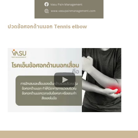
ปวดข้อศอกด้านนอก Tennis elbow